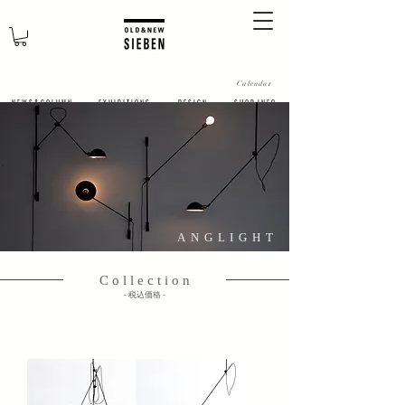
Calendar
N E W S & C O L U M N
​E X H I B I T I O N S
D E S I G N
S H O P I N F O
ANGLIGHT
C o l l e c t i o n
​- 税込価格 -