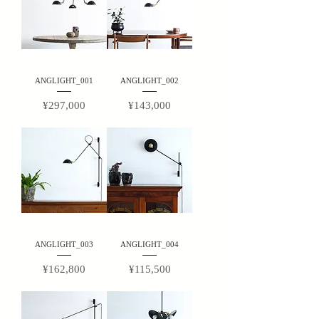
ANGLIGHT_001
ANGLIGHT_002
Price
Price
¥297,000
¥143,000
ANGLIGHT_003
ANGLIGHT_004
Price
Price
¥162,800
¥115,500