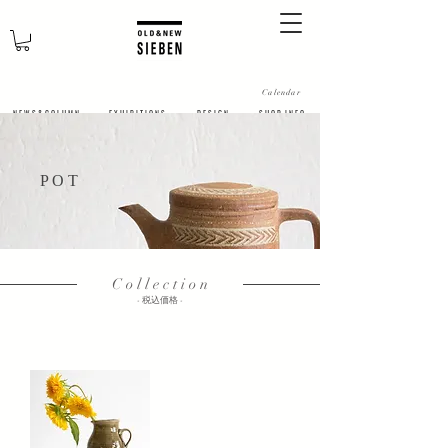
Calendar
N E W S & C O L U M N
​E X H I B I T I O N S
D E S I G N
S H O P I N F O
​P O T
C o l l e c t i o n
​- 税込価格 -