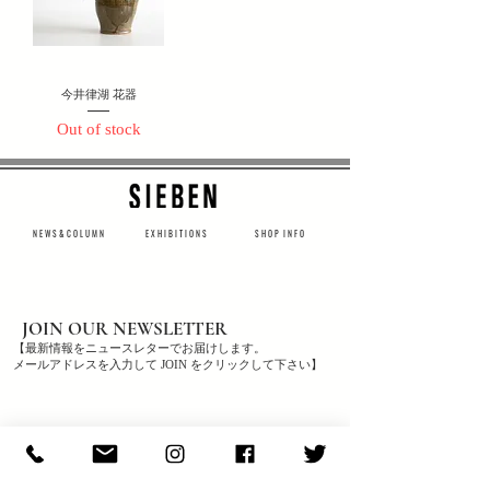
今井律湖 花器
Out of stock
N E W S & C O L U M N
​E X H I B I T I O N S
S H O P I N F O
JOIN OUR NEWSLETTER
【最新情報をニュースレターでお届けします。
メールアドレスを入力して JOIN をクリックして下さい】