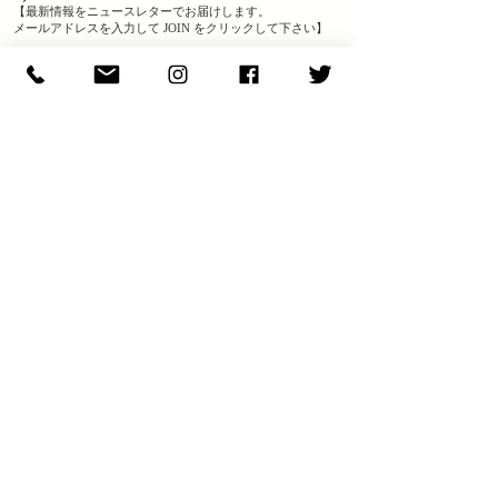
【最新情報をニュースレターでお届けします。
メールアドレスを入力して JOIN をクリックして下さい】
JOIN
​S H O P I N F O
実店舗の営業日は
こちら
からご確認ください