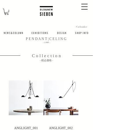
Calendar
N E W S & C O L U M N
​E X H I B I T I O N S
D E S I G N
S H O P I N F O
​P E N D A N T | C E L I N G
​- LAMP -
C o l l e c t i o n
​- 税込価格 -
ANGLIGHT_001
ANGLIGHT_002