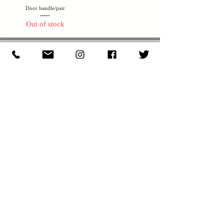
Door handle/pair
Out of stock
N E W S & C O L U M N
​E X H I B I T I O N S
S H O P I N F O
JOIN OUR NEWSLETTER
【最新情報をニュースレターでお届けします。
メールアドレスを入力して JOIN をクリックして下さい】
JOIN