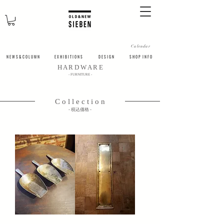
Calendar
N E W S & C O L U M N
​E X H I B I T I O N S
D E S I G N
S H O P I N F O
​H A R D W A R E
​- FURNITURE -
C o l l e c t i o n
​- 税込価格 -