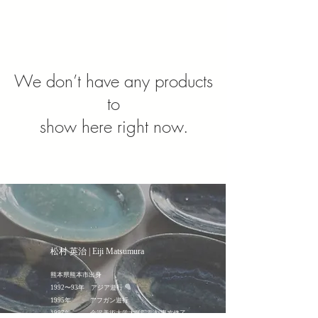
We don’t have any products
to
show here right now.
ヘッディング 3
​松村 英治 | Eiji Matsumura
熊本県熊本市出身
1992〜93年 アジア遊行
1995年 アフガン遊行
1997年 金沢美術大学大学院彫刻専攻修了