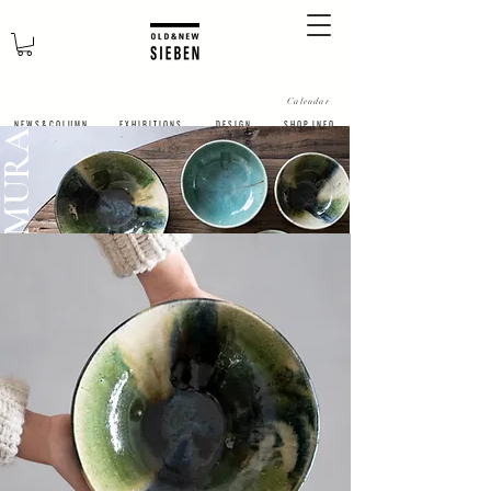
Calendar
N E W S & C O L U M N
​E X H I B I T I O N S
D E S I G N
S H O P I N F O
IJI MATSUMURA
松
村
英
治
美しく掛け合う釉薬