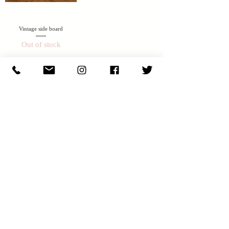
Vintage side board
Out of stock
N E W S & C O L U M N
​E X H I B I T I O N S
S H O P I N F O
JOIN OUR NEWSLETTER
【最新情報をニュースレターでお届けします。
メールアドレスを入力して JOIN をクリックして下さい】