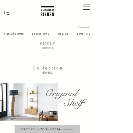
Calendar
N E W S & C O L U M N
​E X H I B I T I O N S
D E S I G N
S H O P I N F O
​S H E L F
​- FURNITURE -
C o l l e c t i o n
​- 税込価格 -
Original
Shelf
オリジナルシェルフのページはこちら