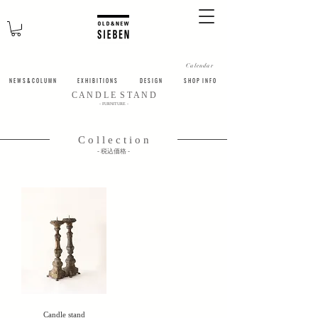
Calendar
N E W S & C O L U M N
​E X H I B I T I O N S
D E S I G N
S H O P I N F O
​C A N D L E S T A N D
​- FURNITURE -
C o l l e c t i o n
​- 税込価格 -
Candle stand