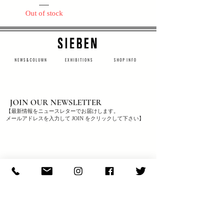
Out of stock
N E W S & C O L U M N
​E X H I B I T I O N S
S H O P I N F O
JOIN OUR NEWSLETTER
【最新情報をニュースレターでお届けします。
メールアドレスを入力して JOIN をクリックして下さい】
JOIN