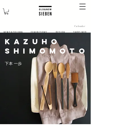
Calendar
N E W S & C O L U M N
​E X H I B I T I O N S
D E S I G N
S H O P I N F O
​KAZUHO
SHIMOMOTO
下本 一歩