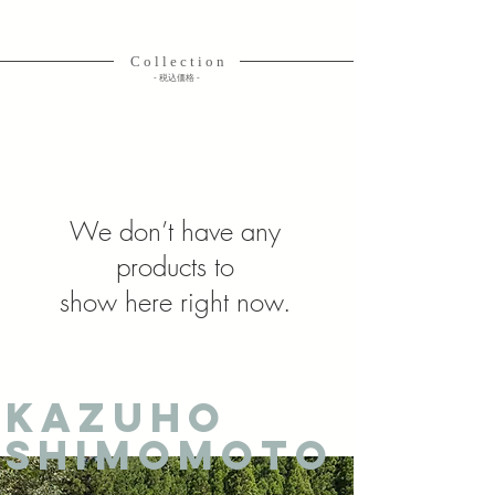
白樺のボトルクーラー
C o l l e c t i o n
​- 税込価格 -
We don’t have any
products to
show here right now.
​KAZUHO
SHIMOMOTO