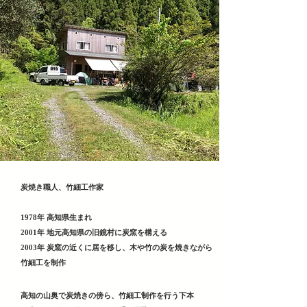
炭焼き職人、竹細工作家
1978年 高知県生まれ
2001年 地元高知県の旧鏡村に炭窯を構える
2003年 炭窯の近くに居を移し、木や竹の炭を焼きながら
竹細工を制作
高知の山奥で炭焼きの傍ら、竹細工制作を行う下本