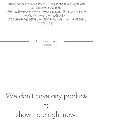
本田あつみさんの作品はアンティークを彷彿させるような柄や細
工、自由な色使いが魅力。
今展では新作のアナトリアシリーズをはじめ、
愛らしいドットシリ
ーズとドイリーシリーズが並びます。
どこか温かみのある質感と手に馴染みのよい形
。ついつい指を添え
たくなります。
C o l l e c t i o n
​- 税別価格 -
We don’t have any products
to
show here right now.