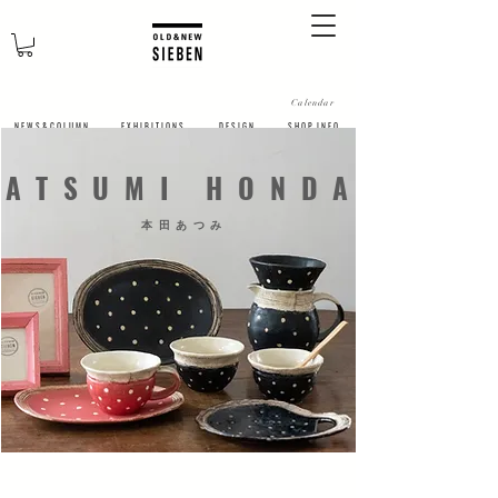
Calendar
N E W S & C O L U M N
​E X H I B I T I O N S
D E S I G N
S H O P I N F O
​ATSUMI HONDA
​本田あつみ