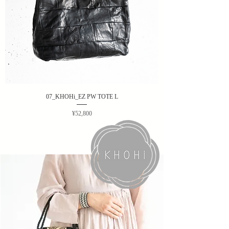
07_KHOHi_EZ PW TOTE L
Price
¥52,800
白樺のボトルクーラー