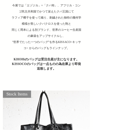
今展では「エゾジカ」×「クバ布」、アフリカ・コン
ゴ民主共和国でかつて栄えたクバ王国にて
ラフィア椰子を使って織り、刺繍された独特の幾何学
模様が美しいクバクロスを使った鞄と
同じく岡本による別ブランド、世界のコーヒー生産国
の麻袋をアップサイクルし、
"世界でたった一つのバッグ"を作るKISSACO<キッサ
コ> からのバッグもラインナップ。
KHOHiのバッグは受注生産が主になります。
KISSOCOのバッグは一点ものの為在庫より即発
送致します。
白樺のボトルクーラー
Stock Items