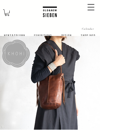
Calendar
N E W S & C O L U M N
​E X H I B I T I O N S
D E S I G N
S H O P I N F O