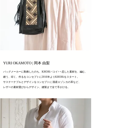
YURI OKAMOTO | 岡本 由梨
バッグメーカーに勤務したのち、KHOHi <コイ> = 恋した素材を、編む、
縫う、叩く、作るをコンセプトに2016年よりKHOHiをスタート。
サステーナブルとデザインをコンセプトに 国産エゾシカの革など、
レザーの素材選びからデザイン、縫製まで全て手がける。