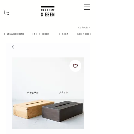
Calendar
N E W S & C O L U M N
​E X H I B I T I O N S
D E S I G N
S H O P I N F O