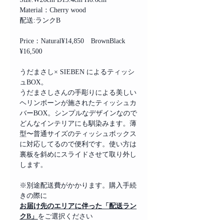
Material：Cherry wood
配送:ランクB
Price：Natural¥14,850 BrownBlack
¥16,500
うだまさし× SIEBEN によるティッシ
ュBOX。
うだまさしさんの手彫りによる美しい
ヘリンボーンが施されたティッシュカ
バーBOX。 シンプルなデザインなので
どんなインテリアにも馴染みます。薄
型〜普通サイズのティッシュボックス
に対応してるので便利 です。使い方は
裏板を斜めにスライドさせて取り外し
します。
※別途配送費がかかります。購入手続
きの際に
お届け先のエリアに伴った「
配送ラン
クB」
をご選択ください