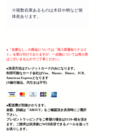
※複数在庫あるものは木目や柄など個
体差あります。
ヘッディング 3
●
「在庫なし」の商品については「再入荷通知リクエス
ト」を受け付けておりますが、一点物については再入荷
はございませんのでご了承ください。
●決済方法はクレジットカードのみになります。
利用可能なカード会社はVisa、Master、Diners、JCB、
American Expressとなります
(
​※銀行振込、代引きは不可)
●配送費が別途かかります。
金額、詳細は「
ABOUT」をご確認頂き決済時にご選択
下さい。
プレゼントラッピングをご希望の場合は¥150+税を頂き
ます。ご請求は決済後にWEB決済できる
メールを追って
お送りします。