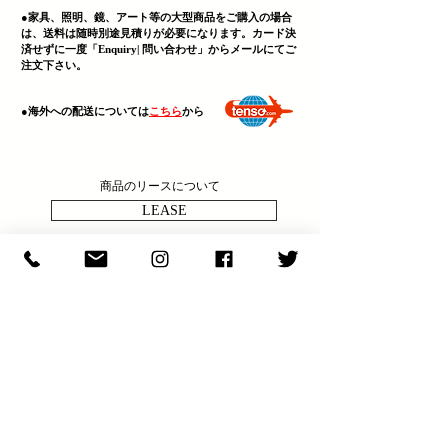
●家具、照明、鏡、
アート等の大型商品をご購入の場合
は、送料は随時別途見積りが必要になります。カード決
済せずに一度「Enquiry| 問い合わせ」からメールにてご
注文下さい。
​●海外への配送については
こちら
から
商品のリースについて
LEASE
決済・送料・商品について
ABOUT
商品の問い合わせ
ENQULRY