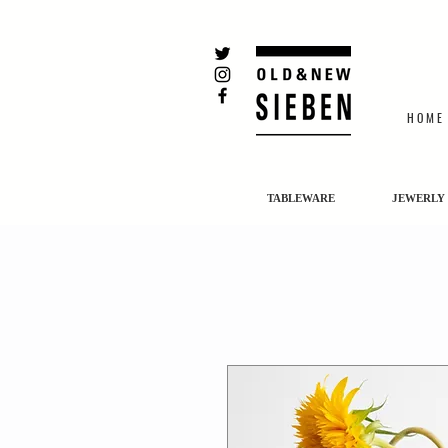
H O M E
TABLEWARE
JEWERLY