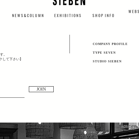
W E B S
N E W S & C O L U M N
​E X H I B I T I O N S
S H O P I N F O
​COMPANY PROFILE
TYPE SEVEN
す。
ックして下さい】
​STUDIO SIEBEN
JOIN