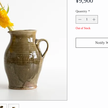
Price
¥9,900
Quantity
*
Out of Stock
Notify 