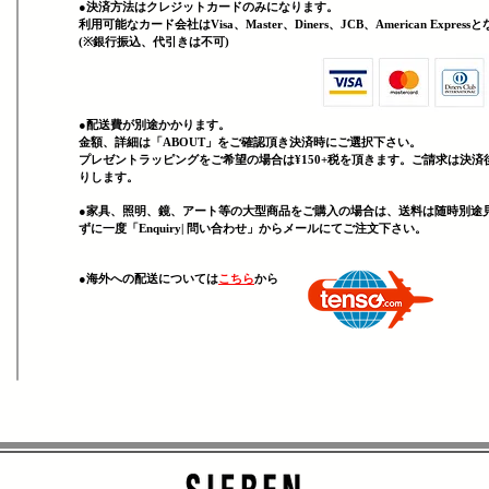
●決済方法はクレジットカードのみになります。
利用可能なカード会社はVisa、Master、Diners、JCB、American Expres
(
​※銀行振込、代引きは不可)
●配送費が別途かかります。
金額、詳細は「
ABOUT」をご確認頂き決済時にご選択下さい。
プレゼントラッピングをご希望の場合は¥150+税を頂きます。ご請求は決済
りします。
●家具、照明、鏡、
アート等の大型商品をご購入の場合は、送料は随時別途
ずに一度「Enquiry| 問い合わせ」からメールにてご注文下さい。
​●海外への配送については
こちら
から