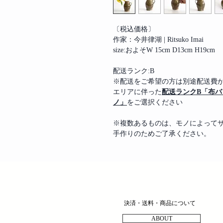
〔税込価格〕
作家：今井律湖 | Ritsuko Imai
size:およそW 15cm D13cm H19cm
配送ランク:B
※配送をご希望の方は別途配送費
エリアに伴った
配送ランクB「布
ノ」
をご選択ください
※複数あるものは、モノによって
手作りのためご了承ください。
決済・送料・商品について
ABOUT