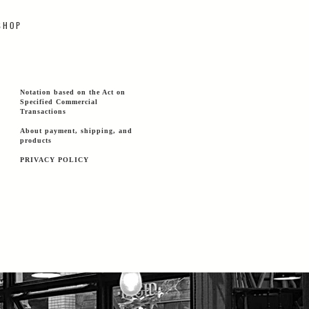
 H O P
Notation based on the Act on
Specified Commercial
Transactions
About payment, shipping, and
products
PRIVACY POLICY