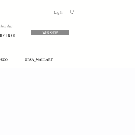
Log In
alendar
WEB SHOP
O P I N F O
DECO
ORSA_WALL ART