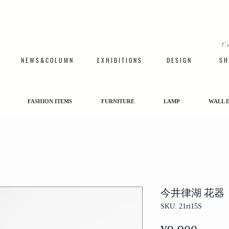
C
N E W S & C O L U M N
​E X H I B I T I O N S
D E S I G N
S H 
FASHION ITEMS
FURNITURE
LAMP
WALL 
今井律湖 花器
SKU: 21ri15S