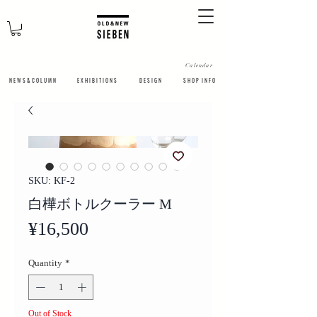
Calendar
N E W S & C O L U M N
​E X H I B I T I O N S
D E S I G N
S H O P I N F O
SKU: KF-2
白樺ボトルクーラー M
Price
¥16,500
Quantity
*
Out of Stock