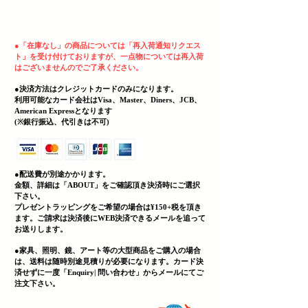
ヘッディング 3
●
「在庫なし」の商品については「再入荷通知リクエス
ト」を受け付けておりますが、一点物については再入荷
はございませんのでご了承ください。
●決済方法はクレジットカードのみになります。
利用可能なカード会社はVisa、Master、Diners、JCB、
American Expressとなります
(
​※銀行振込、代引きは不可)
●配送費が別途かかります。
金額、詳細は「
ABOUT」をご確認頂き決済時にご選択
下さい。
プレゼントラッピングをご希望の場合は¥150+税を頂き
ます。ご請求は決済後にWEB決済できる
メールを追って
お送りします。
●家具、照明、鏡、
アート等の大型商品をご購入の場合
は、送料は随時別途見積りが必要になります。カード決
済せずに一度「Enquiry| 問い合わせ」からメールにてご
注文下さい。