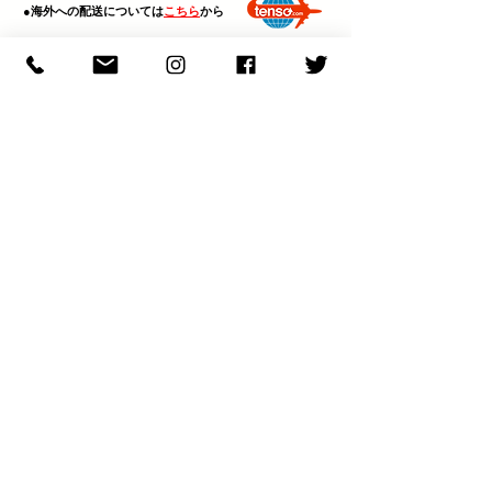
​●海外への配送については
こちら
から
商品のリースについて
LEASE
決済・送料・商品について
ABOUT
商品の問い合わせ
ENQULRY
N E W S & C O L U M N
​E X H I B I T I O N S
S H O P I N F O