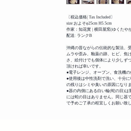
〔税込価格| Tax Included〕
size:およそφ25cm H5.5cm
作家：知花實 | 横田屋窯(ゆくたや
配送: ランクB
沖縄の昔ながらの伝統的な製法、
ムラや歪み、釉薬の跡、ヒビ、焦
さ、絵付けでも個体により少しずつ
頂ければ幸いです。
●電子レンジ、オーブン、食洗機の
●使用後は中性洗剤で洗い、十分
の残りはシミや臭いの原因になり
●器の内側にある白い輪(蛇の目)
には蛇の目はありません。同じ器
で予めご了承の程宜しくお願い致