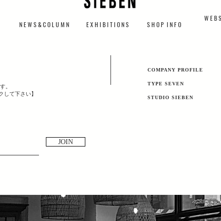
W E B S
N E W S & C O L U M N
​E X H I B I T I O N S
S H O P I N F O
​COMPANY PROFILE
TYPE SEVEN
す。
ックして下さい】
​STUDIO SIEBEN
JOIN