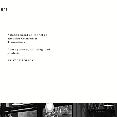
 H O P
Notation based on the Act on
Specified Commercial
Transactions
About payment, shipping, and
products
PRIVACY POLICY