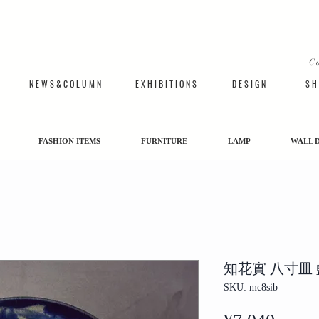
C
N E W S & C O L U M N
​E X H I B I T I O N S
D E S I G N
S H 
FASHION ITEMS
FURNITURE
LAMP
WALL 
知花實 八寸皿
SKU: mc8sib