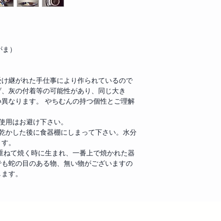
がま）
受け継がれた手仕事により作られているので
げ、灰の付着等の可能性があり、同じ大き
異なります。 やちむんの持つ個性とご理解
使用はお避け下さい。
に乾かした後に食器棚にしまって下さい。水分
ます。
は重ねて焼く時に生まれ、一番上で焼かれた器
でも蛇の目のある物、無い物がございますの
します。
ヘッディング 3