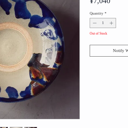
Price
¥7,040
Quantity
*
Out of Stock
Notify 