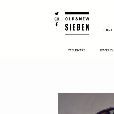
H O M E
TABLEWARE
JEWERLY