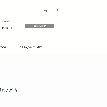
Log In
alendar
WEB SHOP
O P I N F O
DECO
ORSA_WALL ART
 藍ぶどう