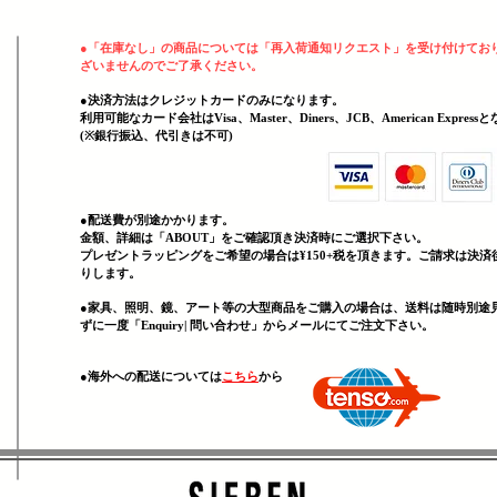
●
「在庫なし」の商品については「再入荷通知リクエスト」を受け付けてお
ざいませんのでご了承ください。
●決済方法はクレジットカードのみになります。
利用可能なカード会社はVisa、Master、Diners、JCB、American Expres
(
​※銀行振込、代引きは不可)
●配送費が別途かかります。
金額、詳細は「
ABOUT」をご確認頂き決済時にご選択下さい。
プレゼントラッピングをご希望の場合は¥150+税を頂きます。ご請求は決済
りします。
●家具、照明、鏡、
アート等の大型商品をご購入の場合は、送料は随時別途
ずに一度「Enquiry| 問い合わせ」からメールにてご注文下さい。
​●海外への配送については
こちら
から