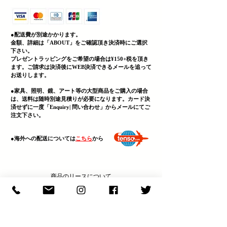
●配送費が別途かかります。
金額、詳細は「
ABOUT」をご確認頂き決済時にご選択
下さい。
プレゼントラッピングをご希望の場合は¥150+税を頂き
ます。ご請求は決済後にWEB決済できる
メールを追って
お送りします。
●家具、照明、鏡、
アート等の大型商品をご購入の場合
は、送料は随時別途見積りが必要になります。カード決
済せずに一度「Enquiry| 問い合わせ」からメールにてご
注文下さい。
​●海外への配送については
こちら
から
商品のリースについて
LEASE