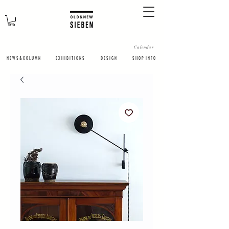
Calendar
N E W S & C O L U M N
​E X H I B I T I O N S
D E S I G N
S H O P I N F O