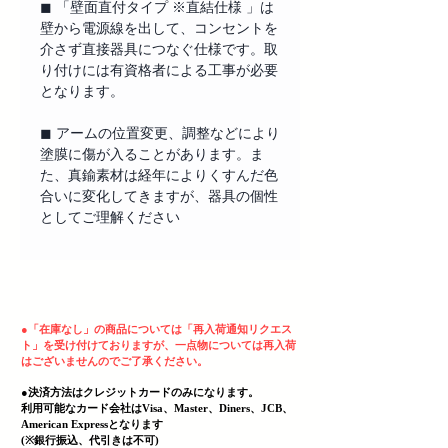
◼︎ 「壁面直付タイプ ※直結仕様 」は
壁から電源線を出して、コンセントを
介さず直接器具につなぐ仕様です。取
り付けには有資格者による工事が必要
となります。
◼︎ アームの位置変更、調整などにより
塗膜に傷が入ることがあります。ま
た、真鍮素材は経年によりくすんだ色
合いに変化してきますが、器具の個性
としてご理解ください
ヘッディング 3
●
「在庫なし」の商品については「再入荷通知リクエス
ト」を受け付けておりますが、一点物については再入荷
はございませんのでご了承ください。
●決済方法はクレジットカードのみになります。
利用可能なカード会社はVisa、Master、Diners、JCB、
American Expressとなります
(
​※銀行振込、代引きは不可)