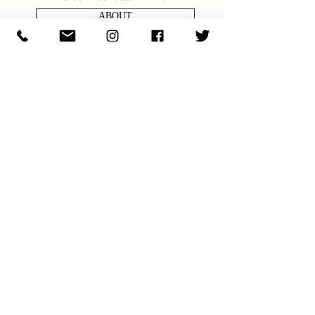
ABOUT
商品の問い合わせ
ENQULRY
N E W S & C O L U M N
​E X H I B I T I O N S
S H O P I N F O
JOIN OUR NEWSLETTER
【最新情報をニュースレターでお届けします。
メールアドレスを入力して JOIN をクリックして下さい】