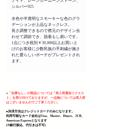
ナイト、レーンボームーンストーン、
シルバー925
水色や半透明なスモーキーな色のグラ
デーションが上品なネックレス。
長さ調整できるので襟元のデザイン合
わせて調節でき、脱着もし易いです。
1点につき税別￥30,000以上お買い上
げのお客様に少数民族の手刺繍が施さ
れた愛らしいポーチがプレゼントされ
ます。
ヘッディング 3
●
「在庫なし」の商品については「再入荷通知リクエス
ト」を受け付けておりますが、一点物については再入荷
はございませんのでご了承ください。
●決済方法はクレジットカードのみになります。
利用可能なカード会社はVisa、Master、Diners、JCB、
American Expressとなります
(
​※銀行振込、代引きは不可)