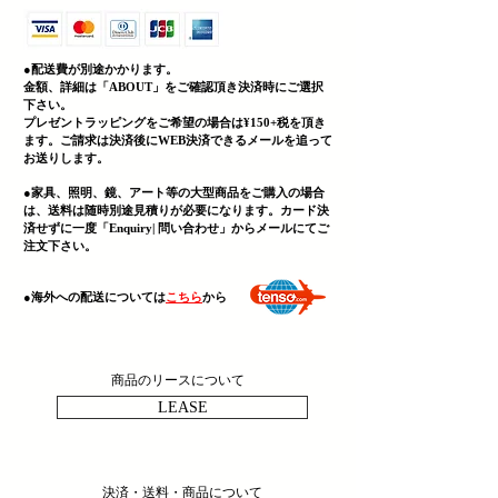
●配送費が別途かかります。
金額、詳細は「
ABOUT」をご確認頂き決済時にご選択
下さい。
プレゼントラッピングをご希望の場合は¥150+税を頂き
ます。ご請求は決済後にWEB決済できる
メールを追って
お送りします。
●家具、照明、鏡、
アート等の大型商品をご購入の場合
は、送料は随時別途見積りが必要になります。カード決
済せずに一度「Enquiry| 問い合わせ」からメールにてご
注文下さい。
​●海外への配送については
こちら
から
商品のリースについて
LEASE
決済・送料・商品について