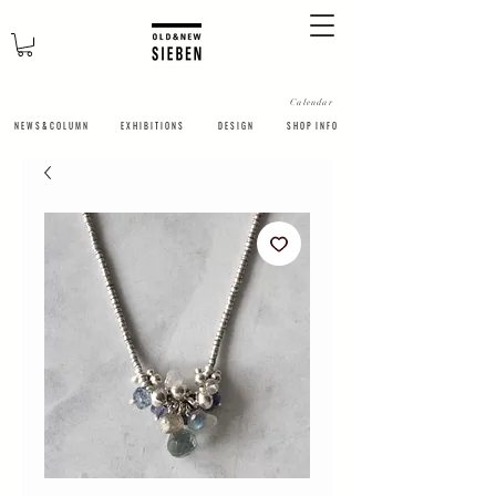
Calendar
N E W S & C O L U M N
​E X H I B I T I O N S
D E S I G N
S H O P I N F O