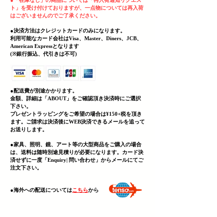
●
「在庫なし」の商品については「再入荷通知リクエス
ト」を受け付けておりますが、一点物については再入荷
はございませんのでご了承ください。
●決済方法はクレジットカードのみになります。
利用可能なカード会社はVisa、Master、Diners、JCB、
American Expressとなります
(
​※銀行振込、代引きは不可)
●配送費が別途かかります。
金額、詳細は「
ABOUT」をご確認頂き決済時にご選択
下さい。
プレゼントラッピングをご希望の場合は¥150+税を頂き
ます。ご請求は決済後にWEB決済できる
メールを追って
お送りします。
●家具、照明、鏡、
アート等の大型商品をご購入の場合
は、送料は随時別途見積りが必要になります。カード決
済せずに一度「Enquiry| 問い合わせ」からメールにてご
注文下さい。
​●海外への配送については
こちら
から