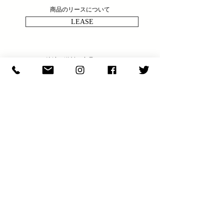
商品のリースについて
LEASE
決済・送料・商品について
ABOUT
商品の問い合わせ
ENQULRY
N E W S & C O L U M N
​E X H I B I T I O N S
S H O P I N F O