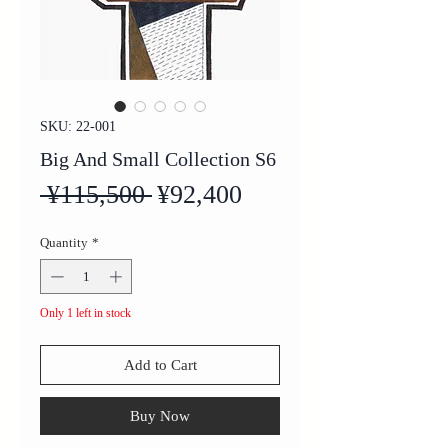
SKU: 22-001
Big And Small Collection S6
Regular
Sale
 ¥115,500 
¥92,400
Price
Price
Quantity
*
Only 1 left in stock
Add to Cart
Buy Now