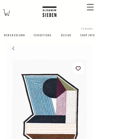
Calendar
N E W S & C O L U M N
​E X H I B I T I O N S
D E S I G N
S H O P I N F O