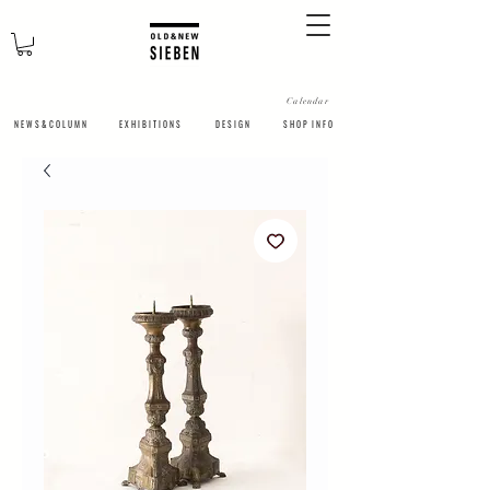
Calendar
N E W S & C O L U M N
​E X H I B I T I O N S
D E S I G N
S H O P I N F O