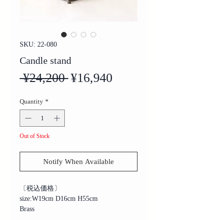
SKU: 22-080
Candle stand
Regular
Sale
 ¥24,200 
¥16,940
Price
Price
Quantity
*
Out of Stock
Notify When Available
〔税込価格〕
size:W19cm D16cm H55cm
Brass