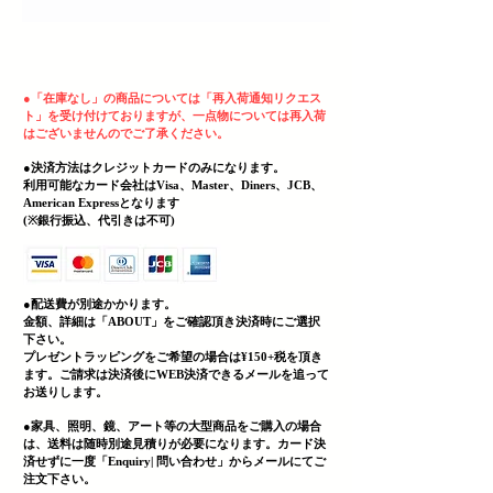
ヘッディング 3
●
「在庫なし」の商品については「再入荷通知リクエス
ト」を受け付けておりますが、一点物については再入荷
はございませんのでご了承ください。
●決済方法はクレジットカードのみになります。
利用可能なカード会社はVisa、Master、Diners、JCB、
American Expressとなります
(
​※銀行振込、代引きは不可)
●配送費が別途かかります。
金額、詳細は「
ABOUT」をご確認頂き決済時にご選択
下さい。
プレゼントラッピングをご希望の場合は¥150+税を頂き
ます。ご請求は決済後にWEB決済できる
メールを追って
お送りします。
●家具、照明、鏡、
アート等の大型商品をご購入の場合
は、送料は随時別途見積りが必要になります。カード決
済せずに一度「Enquiry| 問い合わせ」からメールにてご
注文下さい。