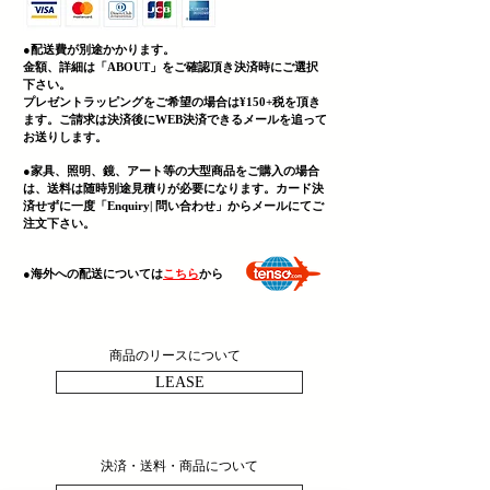
●配送費が別途かかります。
金額、詳細は「
ABOUT」をご確認頂き決済時にご選択
下さい。
プレゼントラッピングをご希望の場合は¥150+税を頂き
ます。ご請求は決済後にWEB決済できる
メールを追って
お送りします。
●家具、照明、鏡、
アート等の大型商品をご購入の場合
は、送料は随時別途見積りが必要になります。カード決
済せずに一度「Enquiry| 問い合わせ」からメールにてご
注文下さい。
​●海外への配送については
こちら
から
商品のリースについて
LEASE
決済・送料・商品について