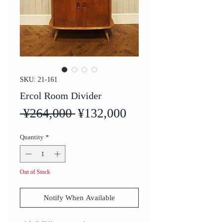
SKU: 21-161
Ercol Room Divider
Regular
Sale
 ¥264,000 
¥132,000
Price
Price
Quantity
*
Out of Stock
Notify When Available