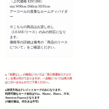
〔上代価格 ¥297,000〕
size:W90cm D40cm H191cm
アーコールの貴重なルームディバイダ
ー
※こちらの商品はお貸し出し
（LEASE/リース）のみの対応になり
ます。
価格等の詳細は備考の「商品のリース
について」をご確認ください。
ヘッディング 3
●
「在庫なし」の商品については「再入荷通知リクエス
ト」を受け付けておりますが、一点物については再入荷
はございませんのでご了承ください。
●決済方法はクレジットカードのみになります。
利用可能なカード会社はVisa、Master、Diners、JCB、
American Expressとなります
(
​※銀行振込、代引きは不可)