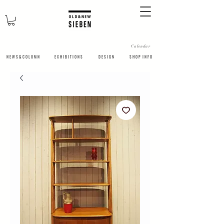
Calendar
N E W S & C O L U M N
​E X H I B I T I O N S
D E S I G N
S H O P I N F O