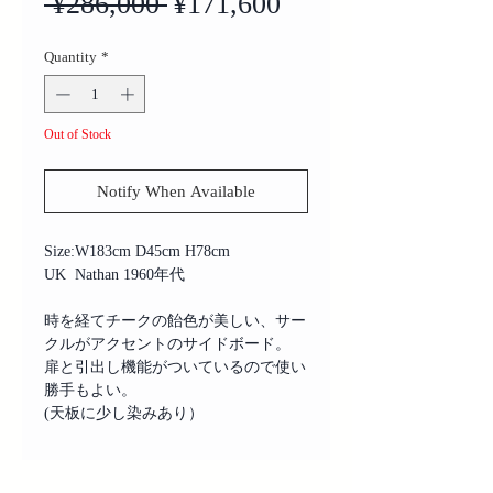
Regular
Sale
 ¥286,000 
¥171,600
Price
Price
Quantity
*
Out of Stock
Notify When Available
Size:W183cm D45cm H78cm
UK Nathan 1960年代
時を経てチークの飴色が美しい、サー
クルがアクセントのサイドボード。
扉と引出し機能がついているので使い
勝手もよい。
(天板に少し染みあり）