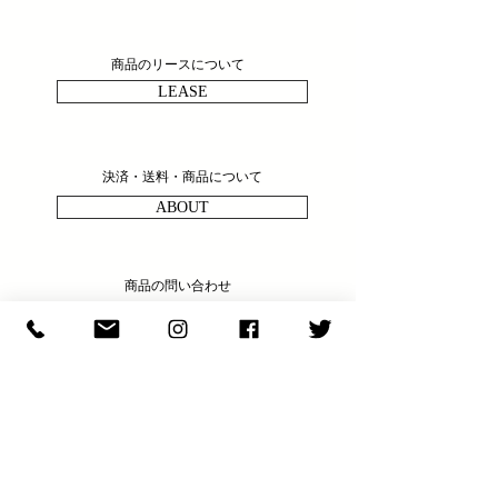
商品のリースについて
LEASE
決済・送料・商品について
ABOUT
商品の問い合わせ
ENQULRY
N E W S & C O L U M N
​E X H I B I T I O N S
S H O P I N F O