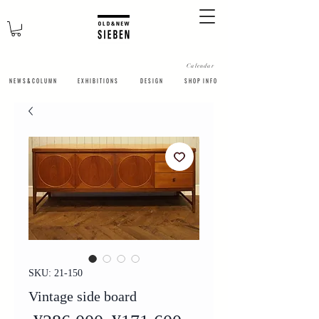
Calendar
N E W S & C O L U M N
​E X H I B I T I O N S
D E S I G N
S H O P I N F O
SKU: 21-150
Vintage side board