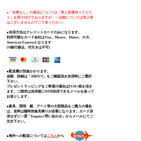
ヘッディング 3
●
「在庫なし」の商品については「再入荷通知リクエス
ト」を受け付けておりますが、一点物については再入荷
はございませんのでご了承ください。
●決済方法はクレジットカードのみになります。
利用可能なカード会社はVisa、Master、Diners、JCB、
American Expressとなります
(
​※銀行振込、代引きは不可)
●配送費が別途かかります。
金額、詳細は「
ABOUT」をご確認頂き決済時にご選択
下さい。
プレゼントラッピングをご希望の場合は¥150+税を頂き
ます。ご請求は決済後にWEB決済できる
メールを追って
お送りします。
●家具、照明、鏡、
アート等の大型商品をご購入の場合
は、送料は随時別途見積りが必要になります。カード決
済せずに一度「Enquiry| 問い合わせ」からメールにてご
注文下さい。
​●海外への配送については
こちら
から