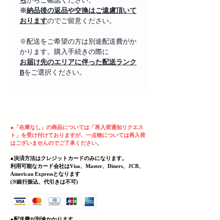
ら
からご確認ください。
※
納品後の返品や交換はご遠慮頂いて
おります
のでご留意ください。
※配送をご希望の方は別途配送費がか
かります。購入手続きの際に
お届け先のエリアに伴った配送ランク
B
をご選択ください。
ヘッディング 3
●
「在庫なし」の商品については「再入荷通知リクエス
ト」を受け付けておりますが、一点物については再入荷
はございませんのでご了承ください。
●決済方法はクレジットカードのみになります。
利用可能なカード会社はVisa、Master、Diners、JCB、
American Expressとなります
(
​※銀行振込、代引きは不可)
●配送費が別途かかります。