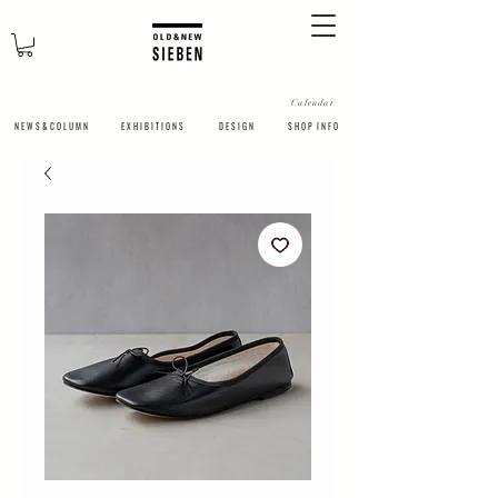
Calendar
N E W S & C O L U M N
​E X H I B I T I O N S
D E S I G N
S H O P I N F O