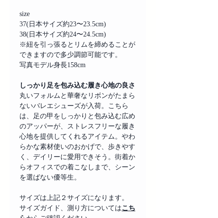
size
37(日本サイズ約23〜23.5cm)
38(日本サイズ約24〜24.5cm)
※紐を引っ張るとリムを締めることが
できますので多少調節可能です。
写真モデル身長158cm
しっかり足を包み込む履き心地の良さ
丸いフォルムと華奢なリボンがたまら
ないバレエシューズが入荷。こちら
は、足の甲をしっかりと包み込む広め
のアッパーが、ストレスフリーな履き
心地を提供してくれるアイテム。やわ
らかな素材使いのおかげで、歩きやす
く、デイリーに愛用できそう。街着か
らオフィスでの着こなしまで、シーン
を選ばない優等生。
サイズは上記２サイズになります。
サイズガイド、測り方については
こち