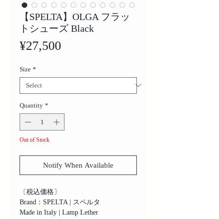
【SPELTA】OLGA フラッ
トシューズ Black
Price
¥27,500
Size
*
Quantity
*
Out of Stock
Notify When Available
〔税込価格〕
Brand：SPELTA | スペルタ
Made in Italy | Lamp Lether