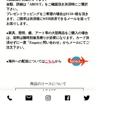
金額、詳細は「
ABOUT」をご確認頂き決済時にご選択
下さい。
プレゼントラッピングをご希望の場合は¥150+税を頂き
ます。ご請求は決済後にWEB決済できる
メールを追って
お送りします。
●家具、照明、鏡、
アート等の大型商品をご購入の場合
は、送料は随時別途見積りが必要になります。カード決
済せずに一度「Enquiry| 問い合わせ」からメールにてご
注文下さい。
​●海外への配送については
こちら
から
商品のリースについて
LEASE
決済・送料・商品について
ABOUT