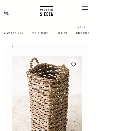
Calendar
N E W S & C O L U M N
​E X H I B I T I O N S
D E S I G N
S H O P I N F O