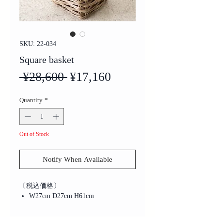
SKU: 22-034
Square basket
Regular
Sale
 ¥28,600 
¥17,160
Price
Price
Quantity
*
Out of Stock
Notify When Available
〔税込価格〕
W27cm D27cm H61cm