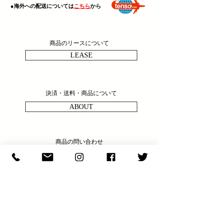
​●海外への配送については
こちら
から
商品のリースについて
LEASE
決済・送料・商品について
ABOUT
商品の問い合わせ
ENQULRY
N E W S & C O L U M N
​E X H I B I T I O N S
S H O P I N F O