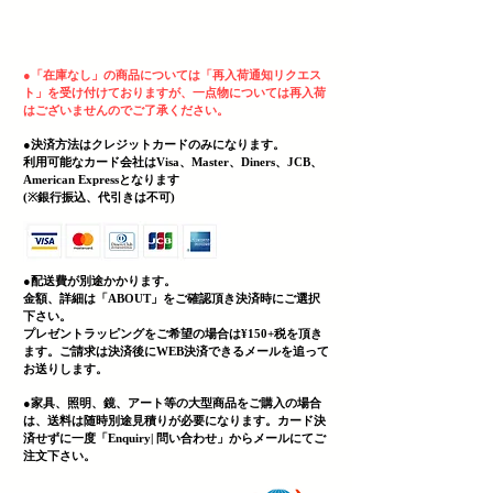
ヘッディング 3
●
「在庫なし」の商品については「再入荷通知リクエス
ト」を受け付けておりますが、一点物については再入荷
はございませんのでご了承ください。
●決済方法はクレジットカードのみになります。
利用可能なカード会社はVisa、Master、Diners、JCB、
American Expressとなります
(
​※銀行振込、代引きは不可)
●配送費が別途かかります。
金額、詳細は「
ABOUT」をご確認頂き決済時にご選択
下さい。
プレゼントラッピングをご希望の場合は¥150+税を頂き
ます。ご請求は決済後にWEB決済できる
メールを追って
お送りします。
●家具、照明、鏡、
アート等の大型商品をご購入の場合
は、送料は随時別途見積りが必要になります。カード決
済せずに一度「Enquiry| 問い合わせ」からメールにてご
注文下さい。