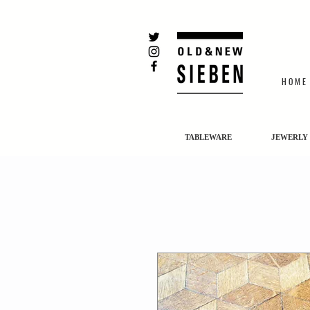
H O M E
TABLEWARE
JEWERLY