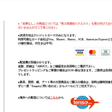
ヘッディング 3
●
「在庫なし」の商品については「再入荷通知リクエスト」を受け付けてお
ざいませんのでご了承ください。
●決済方法はクレジットカードのみになります。
利用可能なカード会社はVisa、Master、Diners、JCB、American Expres
(
​※銀行振込、代引きは不可)
●配送費が別途かかります。
金額、詳細は「
ABOUT」をご確認頂き決済時にご選択下さい。
プレゼントラッピングをご希望の場合は¥150+税を頂きます。ご請求は決済
りします。
●家具、照明、鏡、
アート等の大型商品をご購入の場合は、送料は随時別途
ずに一度「Enquiry| 問い合わせ」からメールにてご注文下さい。
​●海外への配送については
こちら
から