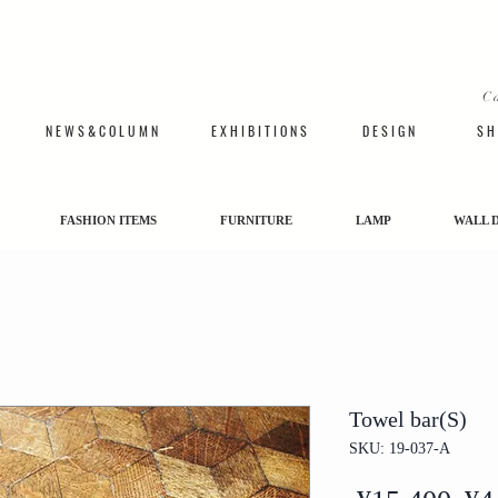
C
N E W S & C O L U M N
​E X H I B I T I O N S
D E S I G N
S H 
FASHION ITEMS
FURNITURE
LAMP
WALL 
Towel bar(S)
SKU: 19-037-A