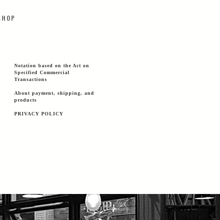
 H O P
Notation based on the Act on
Specified Commercial
Transactions
About payment, shipping, and
products
PRIVACY POLICY