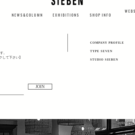
W E B S
N E W S & C O L U M N
​E X H I B I T I O N S
S H O P I N F O
​COMPANY PROFILE
TYPE SEVEN
す。
ックして下さい】
​STUDIO SIEBEN
JOIN