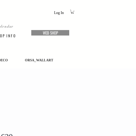
Log In
alendar
WEB SHOP
O P I N F O
DECO
ORSA_WALL ART